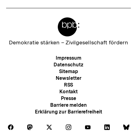
Meta-
Links
Zur
Demokratie stärken –
Zivilgesellschaft fördern
Startseite
der
Meta-
Impressum
bpb
Navigation
Datenschutz
Sitemap
Newsletter
RSS
Kontakt
Presse
Barriere melden
Erklärung zur Barrierefreiheit
Auf
Auf
Auf
Auf
Auf
Auf
Au
Folgen
Folgen
Folgen
Folgen
Folgen
Folgen
Fol
Facebook
Mastodon
X
Instagram
Youtube
LinkedIn
Bl
Sie
Sie
Sie
Sie
Sie
Sie
Sie