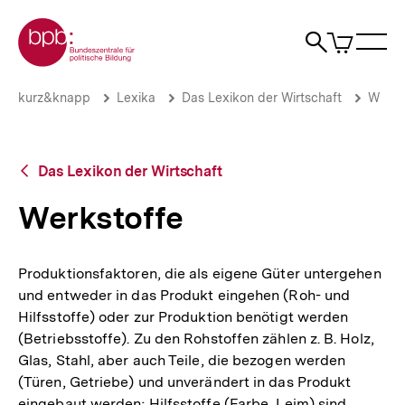
Direkt
Zur Startseite der bpb
zum
0
Artikel
Sho
Seiteninhalt
im
Naviga
Suche
springen
War
öffne
öffnen
öff
Pfadnavigation
Werkstoffe
Brotkrümelnavigation
kurz&knapp
Lexika
Das Lexikon der Wirtschaft
W
|
bpb.de
Zurück
Das Lexikon der Wirtschaft
zur
Übersicht
Werkstoffe
Produktionsfaktoren, die als eigene Güter untergehen
und entweder in das Produkt eingehen (Roh- und
Hilfsstoffe) oder zur Produktion benötigt werden
(Betriebsstoffe). Zu den Rohstoffen zählen z. B. Holz,
Glas, Stahl, aber auch Teile, die bezogen werden
(Türen, Getriebe) und unverändert in das Produkt
eingebaut werden; Hilfsstoffe (Farbe, Leim) sind