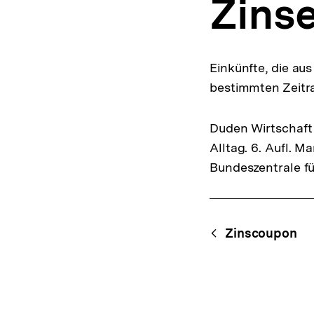
Zins
a
t
i
o
n
Einkünfte, die aus
bestimmten Zeitr
Duden Wirtschaft 
Alltag. 6. Aufl. 
Bundeszentrale fü
Fussnoten
Content-
Begri
Zinscoupon
Navigation