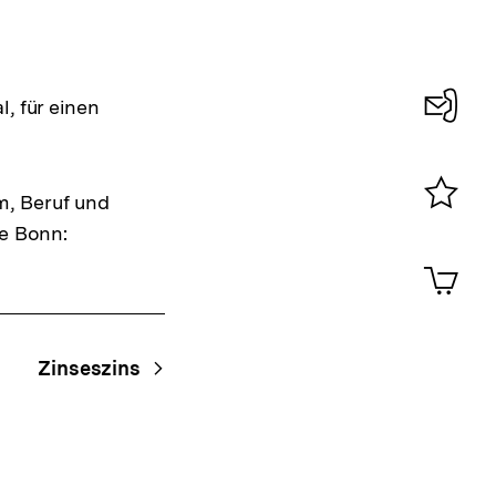
, für einen
Konta
0
m, Beruf und
Merklist
be Bonn:
ansehen
0
Artik
im
Shop-
Warenko
ansehen
Zinseszins