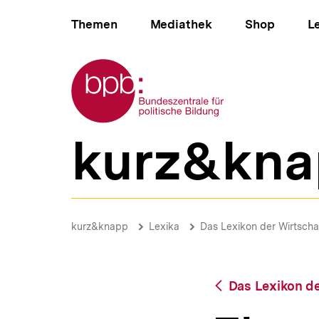
Direkt
Hauptnavigation
zum
Themen
Mediathek
Shop
L
Seiteninhalt
springen
Zur Startseite der bpb
kurz&kna
B
e
r
e
i
Zinseinkommen
c
|
Brotkrümelnavigation
Pfadnavigat
kurz&knapp
Lexika
Das Lexikon der Wirtscha
h
bpb.de
s
n
a
Zurück
Das Lexikon de
v
zur
i
Übersicht
g