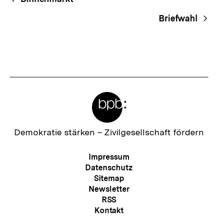
Navigation
Briefwahl
Meta-
Links
Zur
Demokratie stärken –
Zivilgesellschaft fördern
Startseite
der
Meta-
Impressum
bpb
Navigation
Datenschutz
Sitemap
Newsletter
RSS
Kontakt