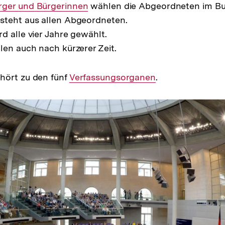
terner
rger und Bürgerinnen
wählen die Abgeordneten im Bu
steht aus allen Abgeordneten.
k:
d alle vier Jahre gewählt.
len auch nach kürzerer Zeit.
hört zu den fünf
Interner
Verfassungsorganen
.
Link: