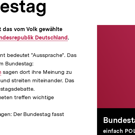
estag
Bun
t das vom Volk gewählte
Interner
erner
ndesrepublik Deutschland
Link:
.
k:
nt bedeutet "Aussprache". Das
m Bundestag:
n
sagen dort ihre Meinung zu
und streiten miteinander. Das
stagsdebatte.
eten treffen wichtige
gen: Der Bundestag fasst
Bundest
einfach POL