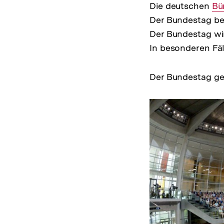
Die deutschen
In
Bü
Der Bundestag be
Lin
Der Bundestag wir
In besonderen Fäl
Der Bundestag ge