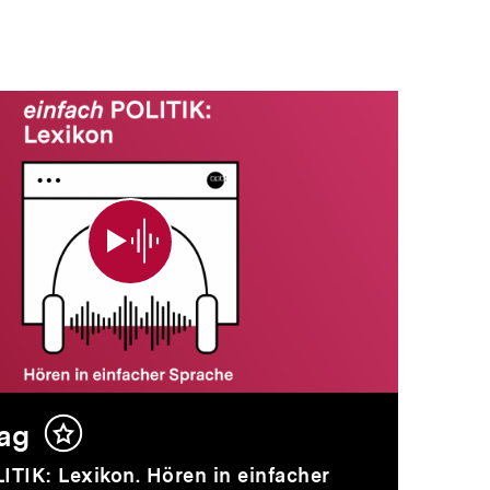
destag
ag
Inhalt
merken
ITIK: Lexikon. Hören in einfacher