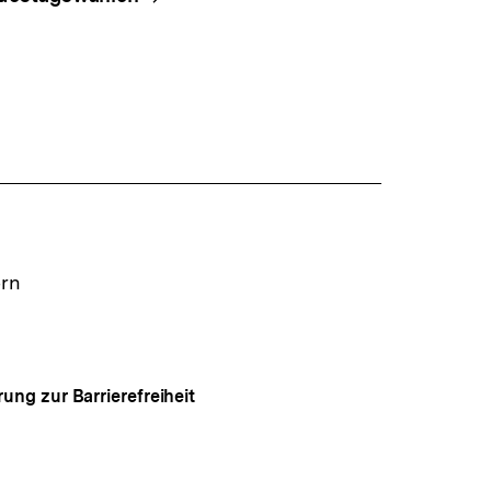
ern
rung zur Barrierefreiheit
Auf
gen