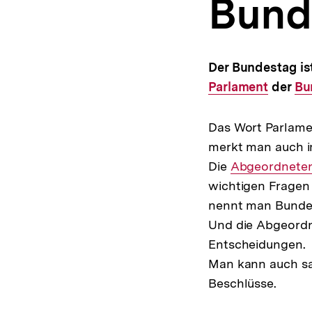
Bund
a
t
i
o
n
Der Bundestag is
Parlament
der
Int
Bu
Lin
Das Wort Parlame
merkt man auch i
Die
Interner
Abgeordnete
wichtigen Fragen 
Link:
nennt man Bunde
Und die Abgeordn
Entscheidungen.
Man kann auch sa
Beschlüsse.