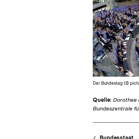
Der Bundestag (© pictu
Quelle:
Dorothee M
Bundeszentrale fü
Fussnoten
Content-
Bundesstaat