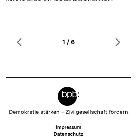
1
/
6
Vorherigen
Nächs
Karussellinhalt
von
Inhalt
Inhalt
anzeigen
anzei
Meta-
Links
Zur
Demokratie stärken –
Zivilgesellschaft fördern
Startseite
der
Meta-
Impressum
bpb
Navigation
Datenschutz