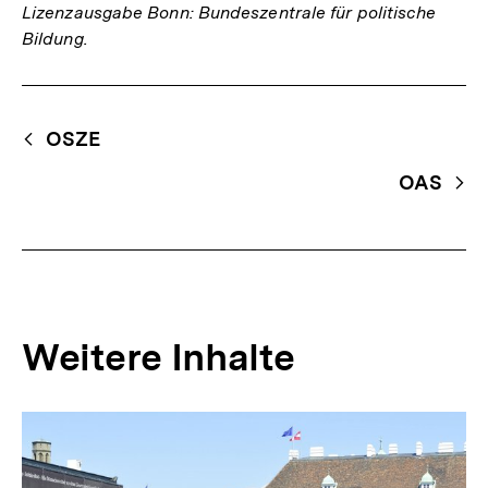
Lizenzausgabe Bonn: Bundeszentrale für politische
Bildung.
Fussnoten
Begriffsnavigation
Content-
OSZE
Navigation
OAS
Weitere Inhalte
Inhaltskarousell
Inhaltskarussell
für
überspringen
weitere
Inhalte