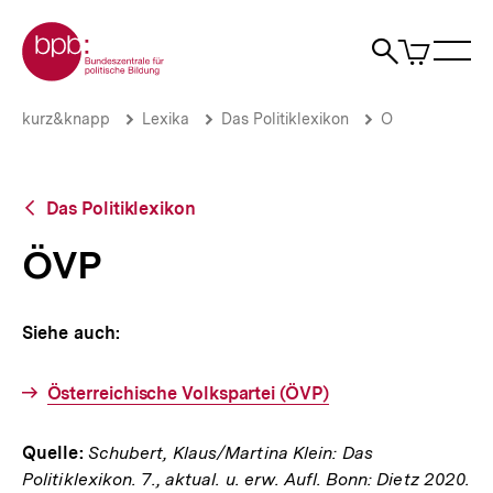
Direkt
Zur Startseite der bpb
zum
0
Artikel
Sho
Seiteninhalt
im
Naviga
Suche
springen
War
öffne
öffnen
öff
Pfadnavigation
ÖVP
Brotkrümelnavigation
kurz&knapp
Lexika
Das Politiklexikon
O
|
bpb.de
Zurück
Das Politiklexikon
zur
Übersicht
ÖVP
Siehe auch:
Österreichische Volkspartei (ÖVP)
Quelle:
Schubert, Klaus/Martina Klein: Das
Politiklexikon. 7., aktual. u. erw. Aufl. Bonn: Dietz 2020.