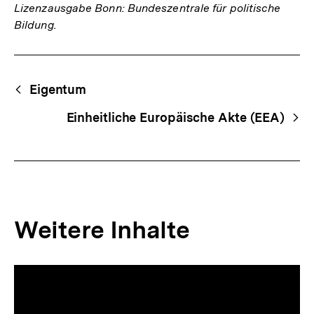
Lizenzausgabe Bonn: Bundeszentrale für politische
Bildung.
Fussnoten
Begriffsnavigation
Content-
Eigentum
Navigation
Einheitliche Europäische Akte (EEA)
Weitere Inhalte
Inhaltskarousell
Inhaltskarussell
für
überspringen
weitere
Inhalte