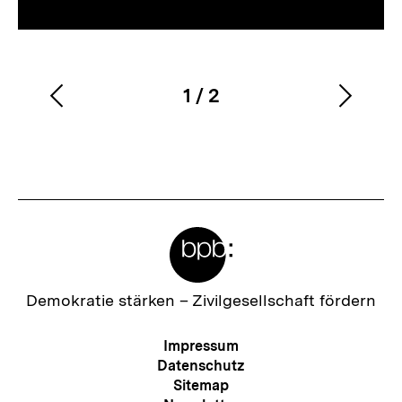
1
/
2
Vorherigen
Nächs
Karussellinhalt
von
Inhalt
Inhalt
anzeigen
anzei
Meta-
Links
Zur
Demokratie stärken –
Zivilgesellschaft fördern
Startseite
der
Meta-
Impressum
bpb
Navigation
Datenschutz
Sitemap