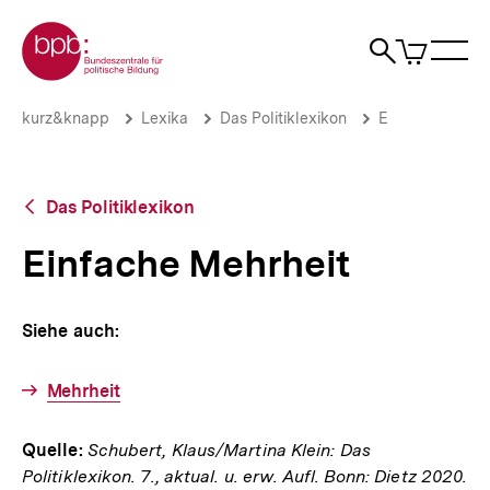
Direkt
Zur Startseite der bpb
zum
0
Artikel
Sho
Seiteninhalt
im
Naviga
Suche
springen
War
öffne
öffnen
öff
Pfadnavigation
Einfache
Brotkrümelnavigation
kurz&knapp
Lexika
Das Politiklexikon
E
Mehrheit
|
bpb.de
Zurück
Das Politiklexikon
zur
Übersicht
Einfache Mehrheit
Siehe auch:
Mehrheit
Quelle:
Schubert, Klaus/Martina Klein: Das
Politiklexikon. 7., aktual. u. erw. Aufl. Bonn: Dietz 2020.