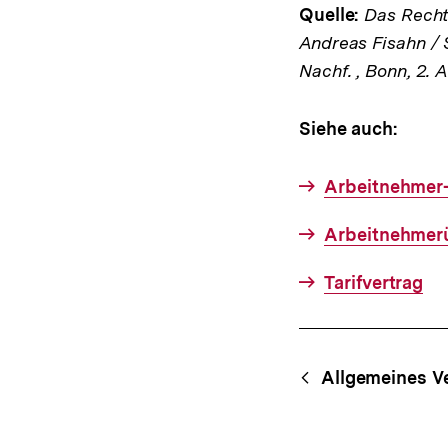
Quelle:
Das Rechts
Andreas Fisahn / 
Nachf. , Bonn, 2. 
Siehe auch:
Arbeitnehmer
Arbeitnehmer
Tarifvertrag
Fussnoten
Content-
Begri
Allgemeines V
Navigation