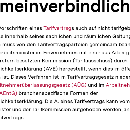
meinverbindlich
Vorschriften eines
Interner
Tarifvertrag
s auch auf nicht tarifg
se innerhalb seines sachlichen und räumlichen Geltung
Link:
en muss von den Tarifvertragsparteien gemeinsam bea
rbeitsminister im Einvernehmen mit einer aus Arbeit
retern besetzten Kommission (Tarifausschuss) durch
ichkeitserklärung (AVE) hergestellt, wenn dies im öff
 ist. Dieses Verfahren ist im Tarifvertragsgesetz nied
rner
itnehmerüberlassungsgesetz (AÜG)
und im
Interner
Arbeitne
(AEntG)
branchenspezifische Formen der
Link:
ichkeitserklärung. Die A. eines Tarifvertrags kann vom
ister und der Tarifkommission aufgehoben werden, an
ifvertrags.