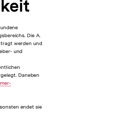
keit
ebundene
sbereichs. Die A.
ntragt werden und
geber- und
entlichen
ergelegt. Daneben
hmer-
sonsten endet sie