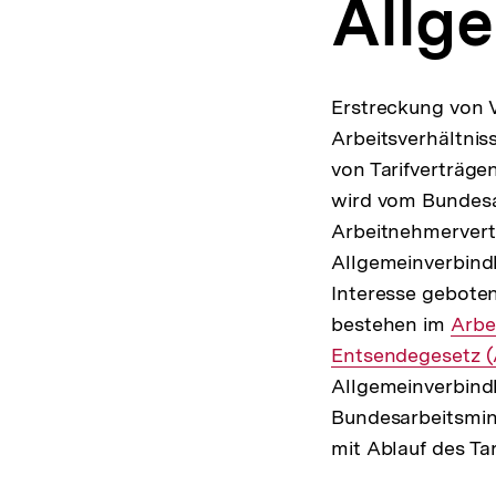
Allge
a
t
i
o
n
Erstreckung von 
Arbeitsverhältnis
von Tarifverträg
wird vom Bundesa
Arbeitnehmervert
Allgemeinverbindl
Interesse geboten
bestehen im
Inte
Arbe
Entsendegesetz 
Link:
Allgemeinverbindl
Bundesarbeitsmin
mit Ablauf des Tar