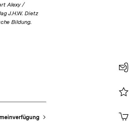
rt Alexy /
ag J.H.W. Dietz
sche Bildung.
Konta
0
Merklist
ansehen
0
Artik
emeinverfügung
im
Shop-
Warenko
ansehen