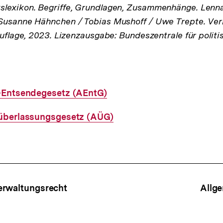
lexikon. Begriffe, Grundlagen, Zusammenhänge. Lenna
Susanne Hähnchen / Tobias Mushoff / Uwe Trepte. Verl
Auflage, 2023. Lizenzausgabe: Bundeszentrale für politi
-Entsendegesetz (AEntG)
überlassungsgesetz (AÜG)
ffsnavigation
erwaltungsrecht
Allg