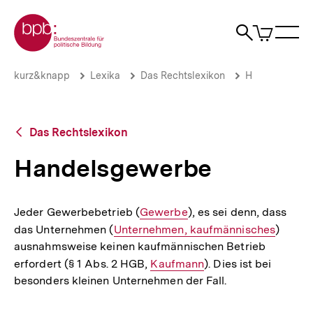
Direkt
Zur Startseite der bpb
zum
0
Artikel
Sho
Seiteninhalt
im
Naviga
Suche
springen
War
öffne
öffnen
öff
Pfadnavigation
Handelsgewerbe
Brotkrümelnavigation
kurz&knapp
Lexika
Das Rechtslexikon
H
|
bpb.de
Zurück
Das Rechtslexikon
zur
Übersicht
Handelsgewerbe
Jeder Gewerbebetrieb (
Interner
Gewerbe
), es sei denn, dass
das Unternehmen (
Interner
Unternehmen, kaufmännisches
Link:
)
ausnahmsweise keinen kaufmännischen Betrieb
Link:
erfordert (§ 1 Abs. 2 HGB,
Interner
Kaufmann
). Dies ist bei
besonders kleinen Unternehmen der Fall.
Link: