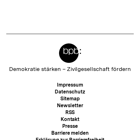
Meta-
Links
Zur
Demokratie stärken –
Zivilgesellschaft fördern
Startseite
der
Meta-
Impressum
bpb
Navigation
Datenschutz
Sitemap
Newsletter
RSS
Kontakt
Presse
Barriere melden
Erklärung zur Barrierefreiheit