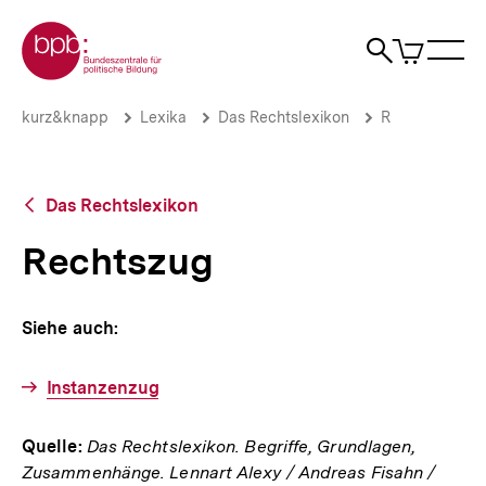
Direkt
Zur Startseite der bpb
zum
0
Artikel
Sho
Seiteninhalt
im
Naviga
Suche
springen
War
öffne
öffnen
öff
Pfadnavigation
Rechtszug
Brotkrümelnavigation
kurz&knapp
Lexika
Das Rechtslexikon
R
|
bpb.de
Zurück
Das Rechtslexikon
zur
Übersicht
Rechtszug
Siehe auch:
Instanzenzug
Quelle:
Das Rechtslexikon. Begriffe, Grundlagen,
Zusammenhänge. Lennart Alexy / Andreas Fisahn /