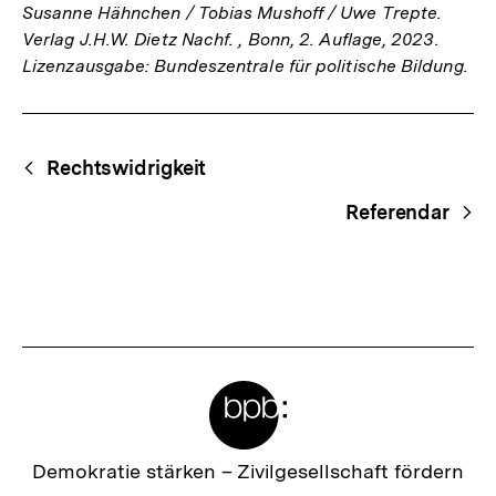
Susanne Hähnchen / Tobias Mushoff / Uwe Trepte.
Verlag J.H.W. Dietz Nachf. , Bonn, 2. Auflage, 2023.
Lizenzausgabe: Bundeszentrale für politische Bildung.
Fussnoten
Begriffsnavigation
Content-
Rechtswidrigkeit
Navigation
Referendar
Meta-
Links
Zur
Demokratie stärken –
Zivilgesellschaft fördern
Startseite