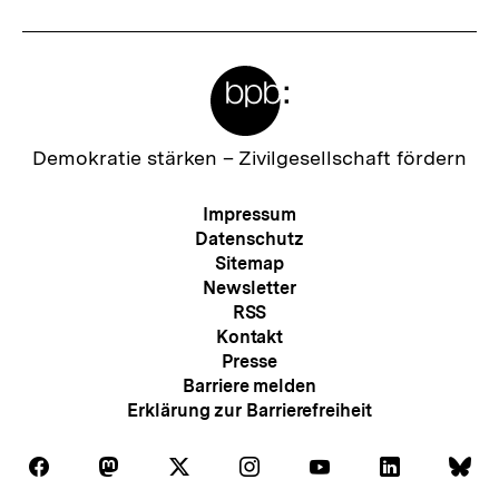
Meta-
Links
Zur
Demokratie stärken –
Zivilgesellschaft fördern
Startseite
der
Meta-
Impressum
bpb
Navigation
Datenschutz
Sitemap
Newsletter
RSS
Kontakt
Presse
Barriere melden
Erklärung zur Barrierefreiheit
Auf
Auf
Auf
Auf
Auf
Auf
Au
Folgen
Folgen
Folgen
Folgen
Folgen
Folgen
Fol
Facebook
Mastodon
X
Instagram
Youtube
LinkedIn
Bl