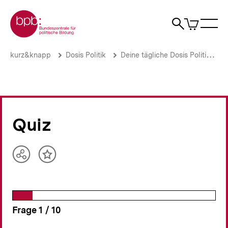
Direkt
Zur Startseite der bpb
zum
0
Artikel
Sho
Seiteninhalt
im
Naviga
Suche
springen
War
öffne
öffnen
öff
Pfadnavigation
Das
Brotkrümelnavigation
kurz&knapp
Dosis Politik
Deine tägliche Dosis Politik
Quiz
zur
US-
Präsidentschaftswahl
2020
|
Quiz
Deine
tägliche
Dosis
Politik
Teilen
Inhalt
|
Optionen
merken
bpb.de
anzeigen
Frage
1
/
von
10