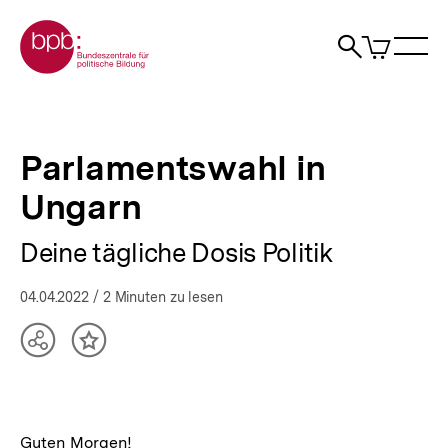
Direkt
Zur Startseite der bpb
zum
0
Artikel
Sho
Seiteninhalt
im
Naviga
Suche
springen
War
öffne
öffnen
öff
Pfadnavigation
Parlamentswahl
Brotkrümelnavigation
in
Ungarn
Parlamentswahl in
|
bpb.de
Ungarn
Deine tägliche Dosis Politik
04.04.2022
/ 2 Minuten zu lesen
Teilen
Inhalt
Optionen
merken
anzeigen
Guten Morgen!