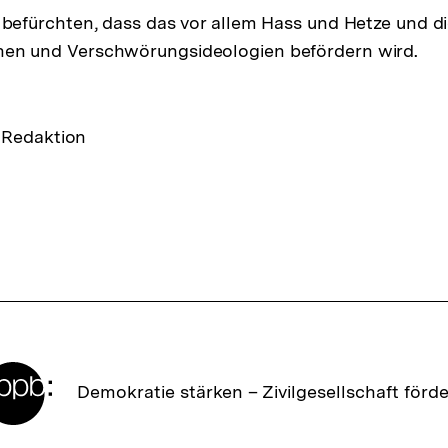
n befürchten, dass das vor allem Hass und Hetze und d
nen und Verschwörungsideologien befördern wird.
-Redaktion
Zur
Demokratie stärken –
Zivilgesellschaft förd
Startseite
der
bpb