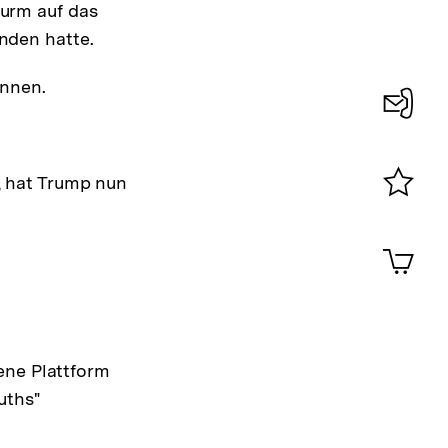
turm auf das
nden hatte.
innen.
Konta
0
, hat Trump nun
Merklist
ansehen
0
Artik
im
Shop-
Warenko
ansehen
gene Plattform
ruths"