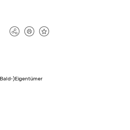
Artikel
Teilen
Inhalt
drucken
Optionen
merken
anzeigen
(Bald-)Eigentümer