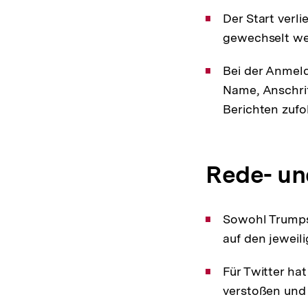
Der Start verli
gewechselt we
Bei der Anmeld
Name, Anschrif
Berichten zufol
Rede- un
Sowohl Trumps,
auf den jeweil
Für Twitter ha
verstoßen und 