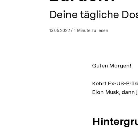
a
t
Deine tägliche Dos
i
o
n
13.05.2022
/ 1 Minute zu lesen
Guten Morgen!
Kehrt Ex-US-Präs
Elon Musk, dann j
Hintergr