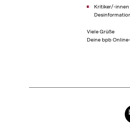
Kritiker/-inne
Desinformatio
Viele Grüße
Deine bpb Online
Fussnoten
Meta-