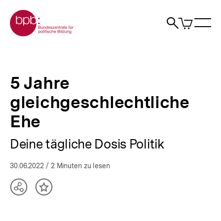
Direkt
Zur Startseite der bpb
zum
0
Artikel
Sho
Seiteninhalt
im
Naviga
Suche
springen
War
öffne
öffnen
öff
Pfadnavigation
5
Brotkrümelnavigation
Jahre
gleichgeschlechtliche
5 Jahre
Ehe
|
gleichgeschlechtliche
bpb.de
Ehe
Deine tägliche Dosis Politik
30.06.2022
/ 2 Minuten zu lesen
Teilen
Inhalt
Optionen
merken
anzeigen