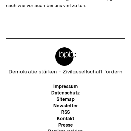
nach wie vor auch bei uns viel zu tun.
Fussnoten
Meta-
Links
Zur
Demokratie stärken –
Zivilgesellschaft fördern
Startseite
der
Meta-
Impressum
bpb
Navigation
Datenschutz
Sitemap
Newsletter
RSS
Kontakt
Presse