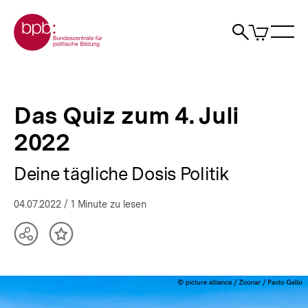
Direkt
Zur Startseite der bpb
zum
0
Artikel
Sho
Seiteninhalt
im
Naviga
Suche
springen
War
öffne
öffnen
öff
Pfadnavigation
Das
Brotkrümelnavigation
Quiz
zum
Das Quiz zum 4. Juli
4.
Juli
2022
2022
|
bpb.de
Deine tägliche Dosis Politik
04.07.2022
/ 1 Minute zu lesen
Teilen
Inhalt
Optionen
merken
anzeigen