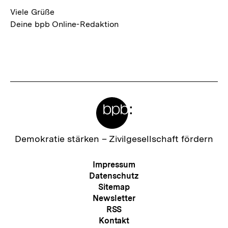
Viele Grüße
Deine bpb Online-Redaktion
Fussnoten
Meta-
Links
Zur
Demokratie stärken –
Zivilgesellschaft fördern
Startseite
der
Meta-
Impressum
bpb
Navigation
Datenschutz
Sitemap
Newsletter
RSS
Kontakt