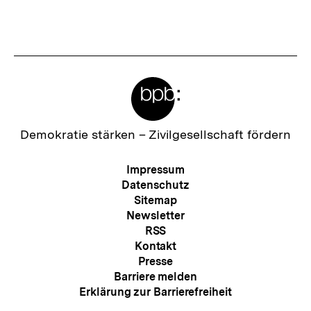
Fussnoten
Meta-
Links
Zur
Demokratie stärken –
Zivilgesellschaft fördern
Startseite
der
Meta-
Impressum
bpb
Navigation
Datenschutz
Sitemap
Newsletter
RSS
Kontakt
Presse
Barriere melden
Erklärung zur Barrierefreiheit