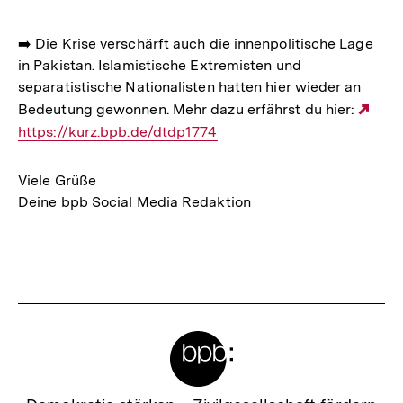
➡️ Die Krise verschärft auch die innenpolitische Lage
in Pakistan. Islamistische Extremisten und
separatistische Nationalisten hatten hier wieder an
Bedeutung gewonnen. Mehr dazu erfährst du hier:
Ext
https://kurz.bpb.de/dtdp1774
Link
Viele Grüße
Deine bpb Social Media Redaktion
Fussnoten
Meta-
Links