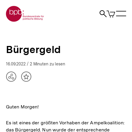
Direkt
Zur Startseite der bpb
zum
0
Artikel
Sho
Seiteninhalt
im
Naviga
Suche
springen
War
öffne
öffnen
öff
Pfadnavigation
Bürgergeld
Brotkrümelnavigation
|
bpb.de
Bürgergeld
16.09.2022
/ 2 Minuten zu lesen
Teilen
Inhalt
Optionen
merken
anzeigen
Guten Morgen!
Es ist eines der größten Vorhaben der Ampelkoalition:
das Bürgergeld. Nun wurde der entsprechende