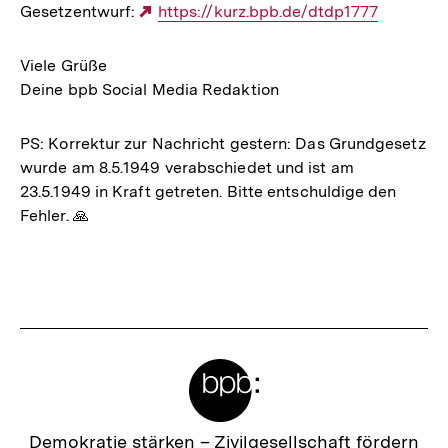
Gesetzentwurf:
Externer
https://kurz.bpb.de/dtdp1777
Link:
Viele Grüße
Deine bpb Social Media Redaktion
PS: Korrektur zur Nachricht gestern: Das Grundgesetz
wurde am 8.5.1949 verabschiedet und ist am
23.5.1949 in Kraft getreten. Bitte entschuldige den
Fehler. 🙏
Fussnoten
Meta-
Links
Zur
Demokratie stärken –
Zivilgesellschaft fördern