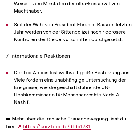
Weise – zum Missfallen der ultra-konservativen
Machthaber.
Seit der Wahl von Präsident Ebrahim Raisi im letzten
Jahr werden von der Sittenpolizei noch rigorosere
Kontrollen der Kleidervorschriften durchgesetzt.
⚡ Internationale Reaktionen
Der Tod Aminis löst weltweit große Bestürzung aus.
Viele fordern eine unabhängige Untersuchung der
Ereignisse, wie die geschäftsführende UN-
Hochkommissarin für Menschenrechte Nada Al-
Nashif.
➡️ Mehr über die iranische Frauenbewegung liest du
hier:
Externer
https://kurz.bpb.de/dtdp1781
Link: