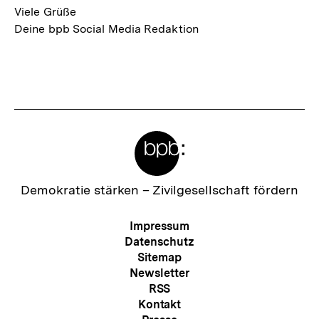
Viele Grüße
Deine bpb Social Media Redaktion
Fussnoten
Meta-
Links
Zur
Demokratie stärken –
Zivilgesellschaft fördern
Startseite
der
Meta-
Impressum
bpb
Navigation
Datenschutz
Sitemap
Newsletter
RSS
Kontakt