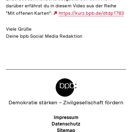
darüber erfährst du in diesem Video aus der Reihe
"Mit offenen Karten":
Externer
https://kurz.bpb.de/dtdp1783
Link:
Viele Grüße
Deine bpb Social Media Redaktion
Fussnoten
Meta-
Links
Zur
Demokratie stärken –
Zivilgesellschaft fördern
Startseite
der
Meta-
Impressum
bpb
Navigation
Datenschutz
Sitemap