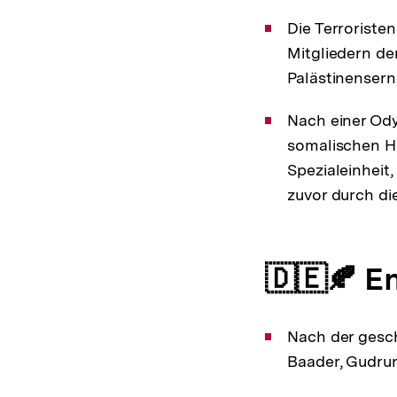
Die Terroristen
Mitgliedern de
Palästinensern
Nach einer Ody
somalischen Ha
Spezialeinheit,
zuvor durch di
🇩🇪🍂 E
Nach der gesc
Baader, Gudrun