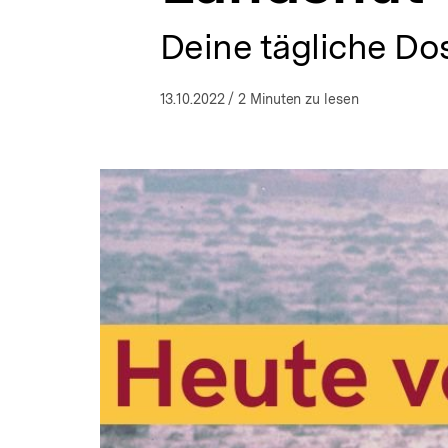
a
t
Deine tägliche Dos
i
o
n
13.10.2022
/ 2 Minuten zu lesen