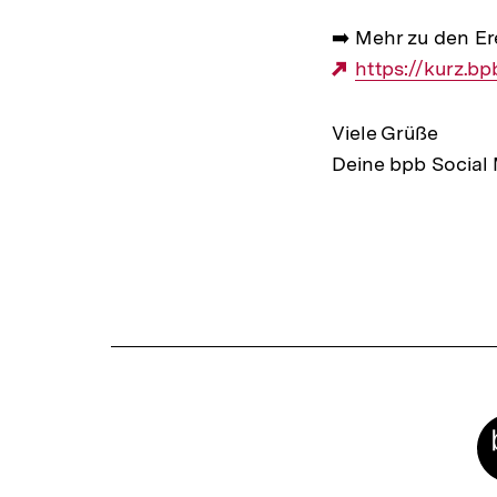
➡️ Mehr zu den Ere
Externer
https://kurz.b
Link:
Viele Grüße
Deine bpb Social
Fussnoten
Meta-