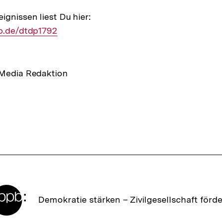
ignissen liest Du hier:
pb.de/dtdp1792
 Media Redaktion
Zur
Demokratie stärken –
Zivilgesellschaft förd
Startseite
der
bpb