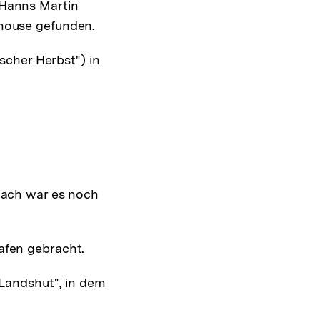
 Hanns Martin
house gefunden.
scher Herbst") in
nach war es noch
afen gebracht.
 Landshut", in dem