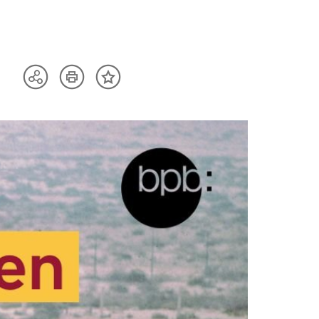
Artikel
Teilen
Inhalt
drucken
Optionen
merken
anzeigen