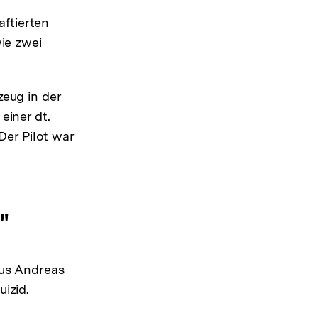
aftierten
ie zwei
eug in der
einer dt.
Der Pilot war
"
aus Andreas
izid.