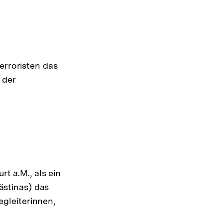
erroristen das
 der
t a.M., als ein
ästinas) das
egleiterinnen,