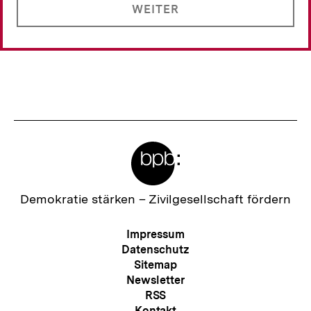
WEITER
Meta-
Links
Zur
Demokratie stärken –
Zivilgesellschaft fördern
Startseite
der
Meta-
Impressum
bpb
Navigation
Datenschutz
Sitemap
Newsletter
RSS
Kontakt