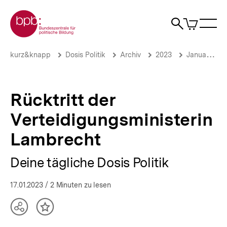
Direkt
Zur Startseite der bpb
zum
0
Artikel
Sho
Seiteninhalt
im
Naviga
Suche
springen
War
öffne
öffnen
öff
Pfadnavigation
Rücktritt
Brotkrümelnavigation
kurz&knapp
Dosis Politik
Archiv
2023
Januar 2023
der
Verteidigungsministerin
Lambrecht
|
Rücktritt der
Deine
tägliche
Verteidigungsministerin
Dosis
Politik
Lambrecht
|
bpb.de
Deine tägliche Dosis Politik
17.01.2023
/ 2 Minuten zu lesen
Teilen
Inhalt
Optionen
merken