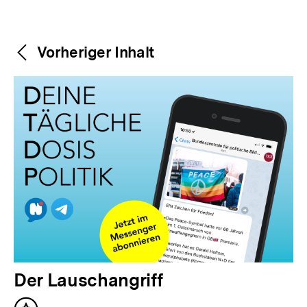
Weitere
Content-
Vorheriger Inhalt
Navigation
Inhalte
V
Der Lauschangriff
o