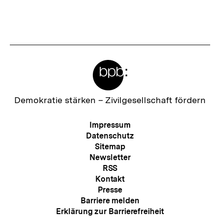
:
h
s
t
e
Meta-
r
Links
I
n
Zur
Demokratie stärken –
Zivilgesellschaft fördern
Startseite
h
der
Meta-
Impressum
a
bpb
Navigation
Datenschutz
l
Sitemap
Newsletter
t
RSS
:
Kontakt
Presse
Barriere melden
Erklärung zur Barrierefreiheit