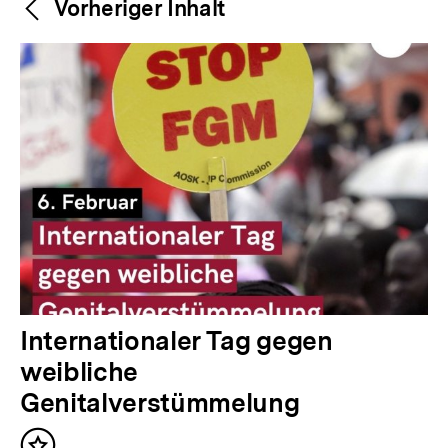
Weitere
Content-
Vorheriger Inhalt
Navigation
Inhalte
V
Internationaler Tag gegen
o
weibliche
r
Genitalverstümmelung
h