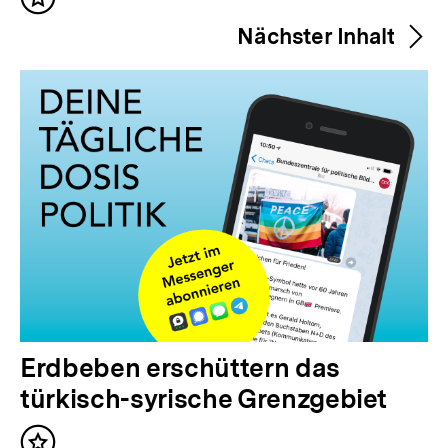
Inhalt
e
merken
Nächster Inhalt
r
i
g
e
r
I
n
h
a
l
t
N
Erdbeben erschüttern das
:
ä
türkisch-syrische Grenzgebiet
c