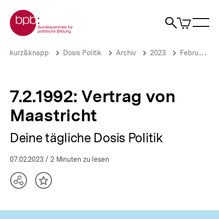
Direkt
Zur Startseite der bpb
zum
0
Artikel
Sho
Seiteninhalt
im
Naviga
Suche
springen
War
öffne
öffnen
öff
Pfadnavigation
7.2.1992:
Brotkrümelnavigation
kurz&knapp
Dosis Politik
Archiv
2023
Februar 2023
Vertrag
von
Maastricht
|
7.2.1992: Vertrag von
Deine
tägliche
Maastricht
Dosis
Politik
Deine tägliche Dosis Politik
|
bpb.de
07.02.2023
/ 2 Minuten zu lesen
Teilen
Inhalt
Optionen
merken
anzeigen