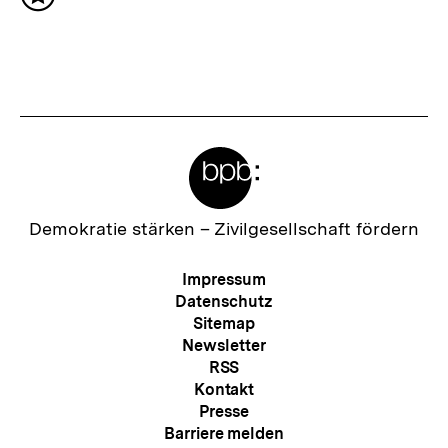
Inhalt
h
merken
s
t
e
r
Meta-
I
Links
n
h
Zur
Demokratie stärken –
Zivilgesellschaft fördern
Startseite
a
der
Meta-
Impressum
l
bpb
Navigation
Datenschutz
t
Sitemap
Newsletter
:
RSS
Kontakt
Presse
Barriere melden