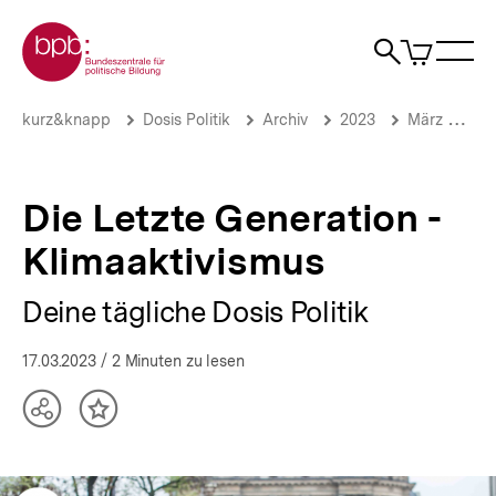
Direkt
Zur Startseite der bpb
zum
0
Artikel
Sho
Seiteninhalt
im
Naviga
Suche
springen
War
öffne
öffnen
öff
Pfadnavigation
Die
Brotkrümelnavigation
kurz&knapp
Dosis Politik
Archiv
2023
März 2023
Letzte
Generation
-
Klimaaktivismus
Die Letzte Generation -
|
Deine
Klimaaktivismus
tägliche
Dosis
Deine tägliche Dosis Politik
Politik
|
bpb.de
17.03.2023
/ 2 Minuten zu lesen
Teilen
Inhalt
Optionen
merken
anzeigen