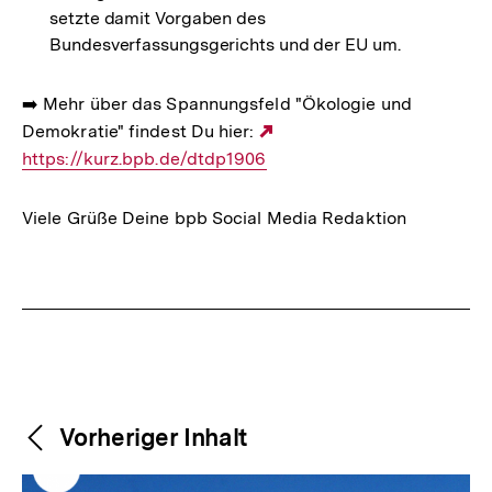
setzte damit Vorgaben des
Bundesverfassungsgerichts und der EU um.
➡️ Mehr über das Spannungsfeld "Ökologie und
Demokratie" findest Du hier:
Externer
https://kurz.bpb.de/dtdp1906
Link:
Viele Grüße Deine bpb Social Media Redaktion
Fussnoten
Weitere
Content-
Vorheriger Inhalt
Navigation
Inhalte