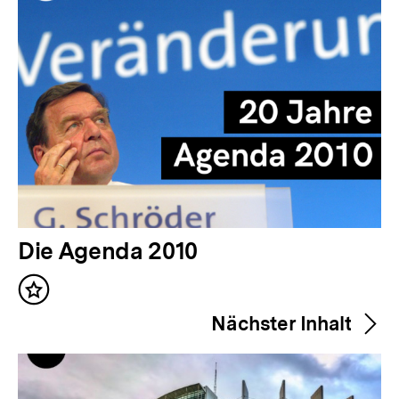
V
Die Agenda 2010
o
Inhalt
r
merken
Nächster Inhalt
h
e
r