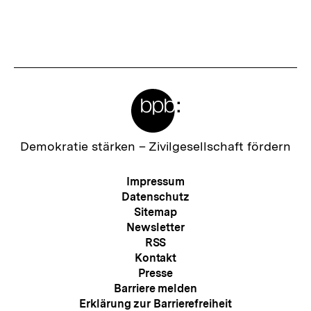
merken
h
s
t
e
Meta-
r
Links
I
n
Zur
Demokratie stärken –
Zivilgesellschaft fördern
Startseite
h
der
Meta-
Impressum
a
bpb
Navigation
Datenschutz
l
Sitemap
Newsletter
t
RSS
:
Kontakt
Presse
Barriere melden
Erklärung zur Barrierefreiheit