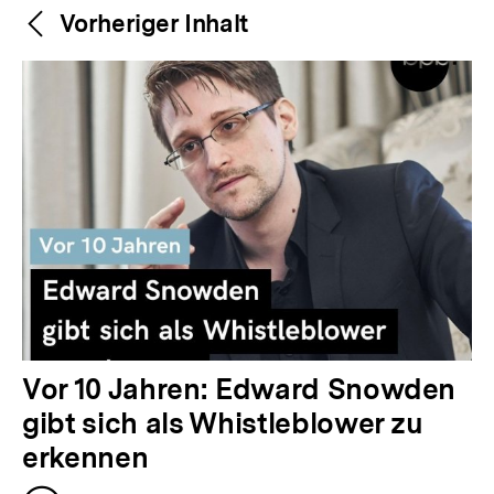
Weitere
Content-
Vorheriger Inhalt
Navigation
Inhalte
V
Vor 10 Jahren: Edward Snowden
o
gibt sich als Whistleblower zu
r
erkennen
h