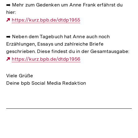
➡️ Mehr zum Gedenken um Anne Frank erfährst du
hier:
Externer
https://kurz.bpb.de/dtdp1955
Link:
➡️ Neben dem Tagebuch hat Anne auch noch
Erzählungen, Essays und zahlreiche Briefe
geschrieben. Diese findest du in der Gesamtausgabe:
Externer
https://kurz.bpb.de/dtdp1956
Link:
Viele Grüße
Deine bpb Social Media Redaktion
Fussnoten