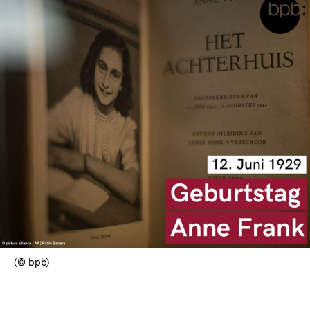
(© bpb)