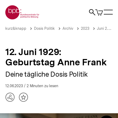
Direkt
Zur Startseite der bpb
zum
0
Artikel
Sho
Seiteninhalt
im
Naviga
Suche
springen
War
öffne
öffnen
öff
Pfadnavigation
12.
Brotkrümelnavigation
kurz&knapp
Dosis Politik
Archiv
2023
Juni 2023
Juni
1929:
Geburtstag
Anne
12. Juni 1929:
Frank
|
Geburtstag Anne Frank
Deine
tägliche
Deine tägliche Dosis Politik
Dosis
Politik
|
12.06.2023
/ 2 Minuten zu lesen
bpb.de
Teilen
Inhalt
Optionen
merken
anzeigen