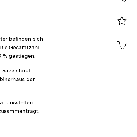
Konta
0
Merklist
ansehen
ter befinden sich
0
Artik
im
Die Gesamtzahl
Shop-
 % gestiegen.
Warenko
ansehen
verzeichnet.
binerhaus der
tionsstellen
 zusammenträgt.