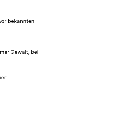
 vor bekannten
emer Gewalt, bei
er: