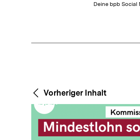
Deine bpb Social
Fussnoten
Content-
Weitere
Vorheriger Inhalt
Navigation
Inhalte