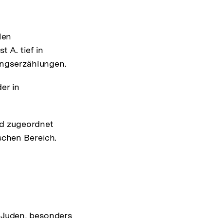
len
 A. tief in
ungserzählungen.
er in
und zugeordnet
schen Bereich.
 Juden, besonders