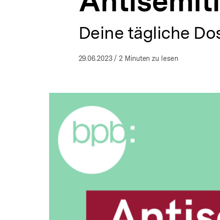
Antisemit
bpb.de
a
t
i
Deine tägliche Dos
o
n
29.06.2023
/ 2 Minuten zu lesen