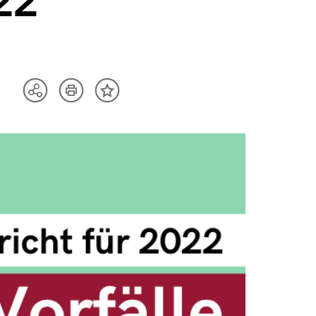
22
Artikel
Teilen
Inhalt
drucken
Optionen
merken
anzeigen