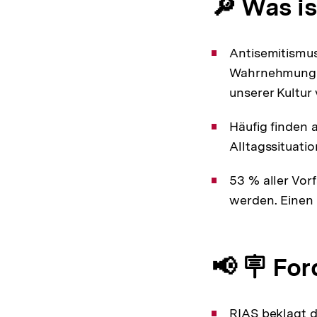
🔎 Was i
Antisemitismus
Wahrnehmung vo
unserer Kultur
Häufig finden a
Alltagssituatio
53 % aller Vor
werden. Einen 
📢 🪧 Fo
RIAS beklagt 