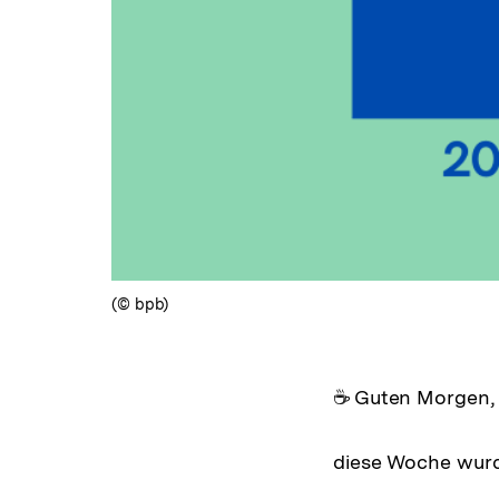
(© bpb)
☕️ Guten Morgen,
diese Woche wurde