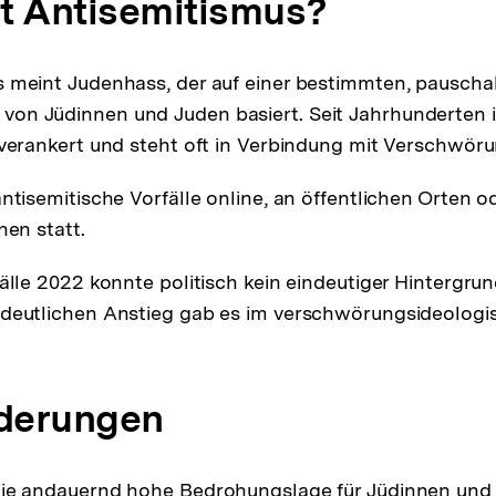
st Antisemitismus?
 meint Judenhass, der auf einer bestimmten, pauscha
n Jüdinnen und Juden basiert. Seit Jahrhunderten ist
 verankert und steht oft in Verbindung mit Verschwör
ntisemitische Vorfälle online, an öffentlichen Orten od
nen statt.
fälle 2022 konnte politisch kein eindeutiger Hintergr
deutlichen Anstieg gab es im verschwörungsideologi
rderungen
die andauernd hohe Bedrohungslage für Jüdinnen und