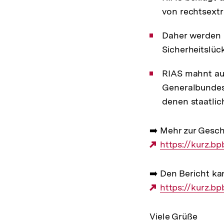
von rechtsextr
Daher werden m
Sicherheitslüc
RIAS mahnt auc
Generalbundesa
denen staatlich
➡️ Mehr zur Gesch
Externer
https://kurz.b
Link:
➡️ Den Bericht kan
Externer
https://kurz.b
Link:
Viele Grüße