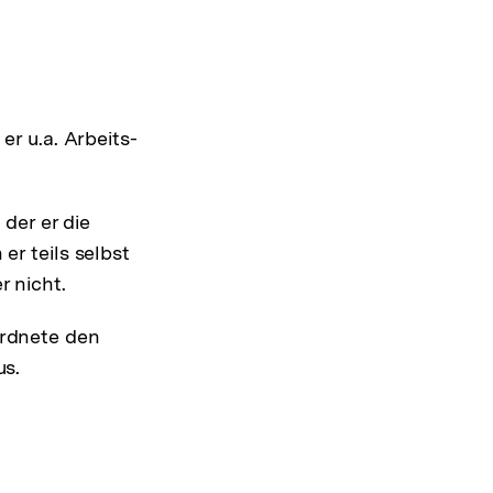
er u.a. Arbeits-
 der er die
er teils selbst
r nicht.
ordnete den
us.