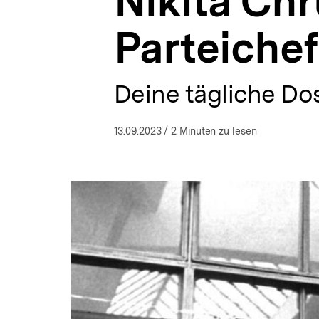
Nikita Ch
Dosis
a
Politik
t
|
Parteichef
i
bpb.de
o
n
Deine tägliche Dos
13.09.2023
/ 2 Minuten zu lesen