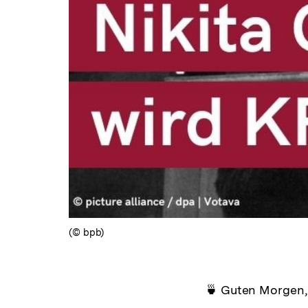
(© bpb)
🍵 Guten Morgen,