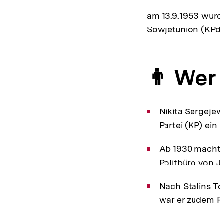
am 13.9.1953 wur
Sowjetunion (KPd
👨 Wer
Nikita Sergeje
Partei (KP) ei
Ab 1930 machte
Politbüro von J
Nach Stalins T
war er zudem 