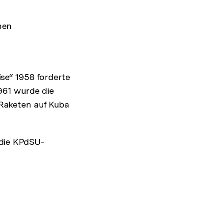
hen
se“ 1958 forderte
961 wurde die
 Raketen auf Kuba
 die KPdSU-