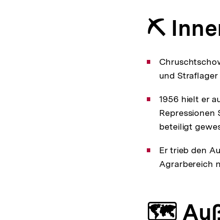
⛏️ Inne
Chruschtschow 
und Straflager 
1956 hielt er a
Repressionen S
beteiligt gewe
Er trieb den A
Agrarbereich n
🗺️ Au