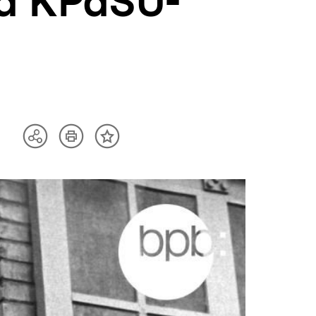
rd KPdSU-
Artikel
Teilen
Inhalt
drucken
Optionen
merken
anzeigen