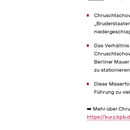
Chruschtschow 
„Bruderstaaten
niedergeschla
Das Verhältnis
Chruschtschow 
Berliner Mauer
zu stationiere
Diese Misserfo
Führung zu vie
➡️ Mehr über Chru
https://kurz.bpb