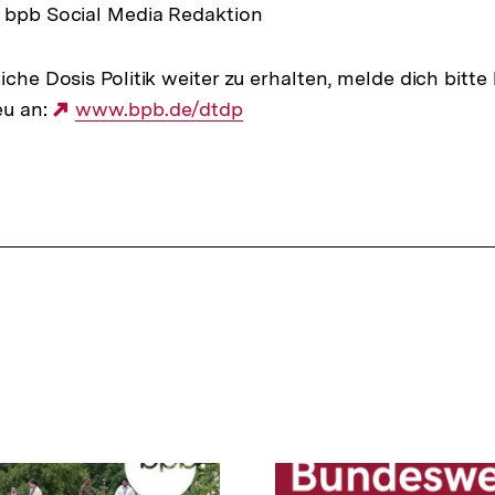
e bpb Social Media Redaktion
iche Dosis Politik weiter zu erhalten, melde dich bitte
eu an:
Externer
www.bpb.de/dtdp
Link: