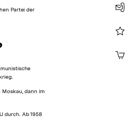
en Partei der
Konta
0
Merklist
?
ansehen
0
Artik
im
Shop-
mmunistische
Warenko
ansehen
krieg.
on Moskau, dann im
SU durch. Ab 1958