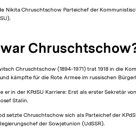
de Nikita Chruschtschow Parteichef der Kommunistisch
SU).
 war Chruschtschow
witsch Chruschtschow (1894-1971) trat 1918 in die Ko
n und kämpfte für die Rote Armee im russischen Bürger
 er in der KPdSU Karriere: Erst als erster Sekretär v
osef Stalin.
od setzte Chruschtschow sich als Parteichef der KPd
Regierungschef der Sowjetunion (UdSSR).