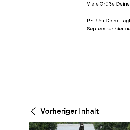
Viele Grüße Dein
P.S. Um Deine tägl
September hier n
Fussnoten
Content-
Weitere
Vorheriger Inhalt
Navigation