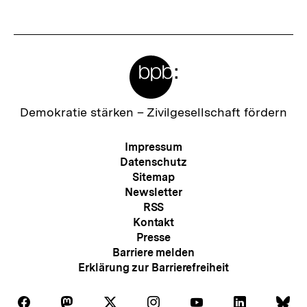
t
e
r
Meta-
I
Links
n
h
Zur
Demokratie stärken –
Zivilgesellschaft fördern
Startseite
a
der
Meta-
Impressum
l
bpb
Navigation
Datenschutz
t
Sitemap
Newsletter
:
RSS
Kontakt
Presse
Barriere melden
Erklärung zur Barrierefreiheit
Auf
Auf
Auf
Auf
Auf
Auf
Au