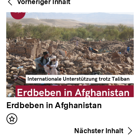
Weitere
Vorheriger Inhalt
Navigation
Inhalte
V
Erdbeben in Afghanistan
o
Inhalt
r
merken
Nächster Inhalt
h