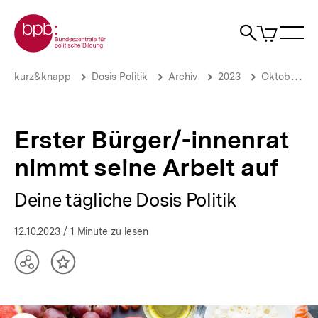
Direkt
Zur Startseite der bpb
zum
0
Artikel
Sho
Seiteninhalt
im
Naviga
Suche
springen
War
öffne
öffnen
öff
Pfadnavigation
Erster
Brotkrümelnavigation
kurz&knapp
Dosis Politik
Archiv
2023
Oktober 2023
Bürger/-
innenrat
nimmt
seine
Erster Bürger/-innenrat
Arbeit
auf
nimmt seine Arbeit auf
|
Deine
Deine tägliche Dosis Politik
tägliche
Dosis
Politik
12.10.2023
/ 1 Minute zu lesen
|
bpb.de
Teilen
Inhalt
Optionen
merken
anzeigen