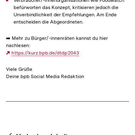
Verbraucher/-innenorganisationen wie Foodwatch
befürworten das Konzept, kritisieren jedoch die
Unverbindlichkeit der Empfehlungen. Am Ende
entscheiden die Abgeordneten.
➡️ Mehr zu Bürger/-innenräten kannst du hier
nachlesen:
Externer
https://kurz.bpb.de/dtdp2043
Link:
Viele Grüße
Deine bpb Social Media Redaktion
Fussnoten
Content-