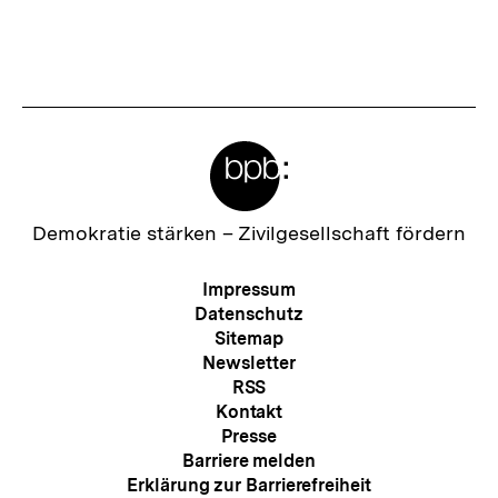
merken
:
h
s
t
e
Meta-
r
Links
I
n
Zur
Demokratie stärken –
Zivilgesellschaft fördern
Startseite
h
der
Meta-
Impressum
a
bpb
Navigation
Datenschutz
l
Sitemap
Newsletter
t
RSS
:
Kontakt
Presse
Barriere melden
Erklärung zur Barrierefreiheit