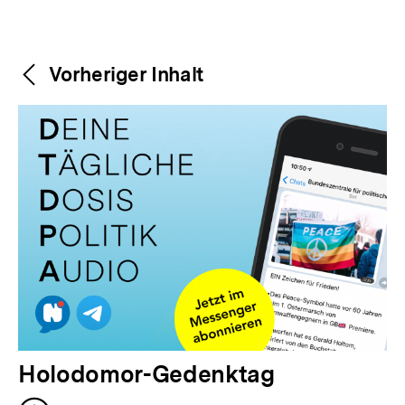
Weitere
Content-
Vorheriger Inhalt
Navigation
Inhalte
V
Holodomor-Gedenktag
o