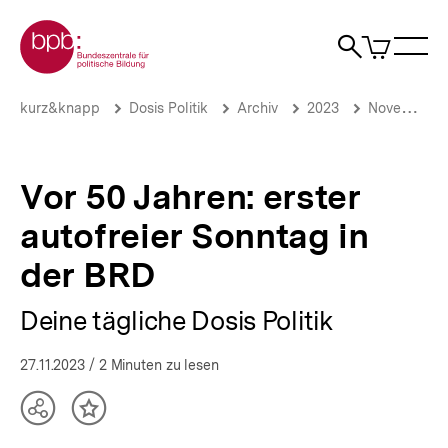
Direkt
Zur Startseite der bpb
zum
0
Artikel
Sho
Seiteninhalt
im
Naviga
Suche
springen
War
öffne
öffnen
öff
Pfadnavigation
Vor
Brotkrümelnavigation
kurz&knapp
Dosis Politik
Archiv
2023
November 2023
50
Jahren:
erster
autofreier
Vor 50 Jahren: erster
Sonntag
in
autofreier Sonntag in
der
BRD
der BRD
|
Deine
Deine tägliche Dosis Politik
tägliche
Dosis
Politik
27.11.2023
/ 2 Minuten zu lesen
|
bpb.de
Teilen
Inhalt
Optionen
merken