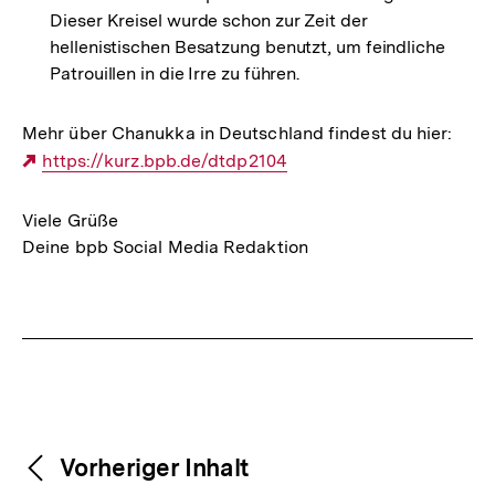
Dieser Kreisel wurde schon zur Zeit der
hellenistischen Besatzung benutzt, um feindliche
Patrouillen in die Irre zu führen.
Mehr über Chanukka in Deutschland findest du hier:
Externer
https://kurz.bpb.de/dtdp2104
Link:
Viele Grüße
Deine bpb Social Media Redaktion
Fussnoten
Weitere
Content-
Vorheriger Inhalt
Navigation