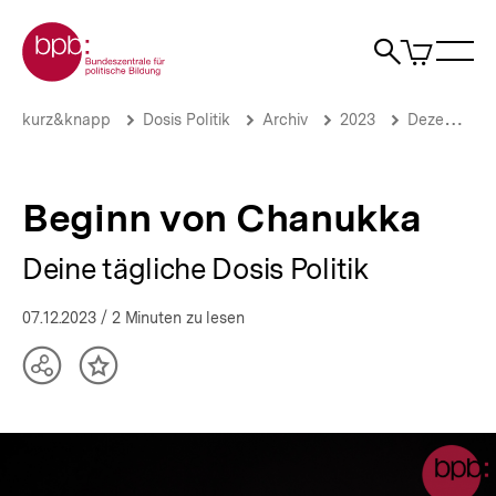
Direkt
Zur Startseite der bpb
zum
0
Artikel
Sho
Seiteninhalt
im
Naviga
Suche
springen
War
öffne
öffnen
öff
Pfadnavigation
Beginn
Brotkrümelnavigation
kurz&knapp
Dosis Politik
Archiv
2023
Dezember 2023
von
Chanukka
|
Deine
Beginn von Chanukka
tägliche
Dosis
Deine tägliche Dosis Politik
Politik
|
bpb.de
07.12.2023
/ 2 Minuten zu lesen
Teilen
Inhalt
Optionen
merken
anzeigen