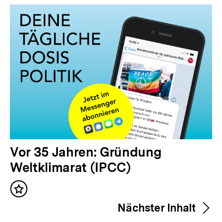
Inhalte
V
Vor 35 Jahren: Gründung
o
Weltklimarat (IPCC)
r
Inhalt
h
merken
Nächster Inhalt
e