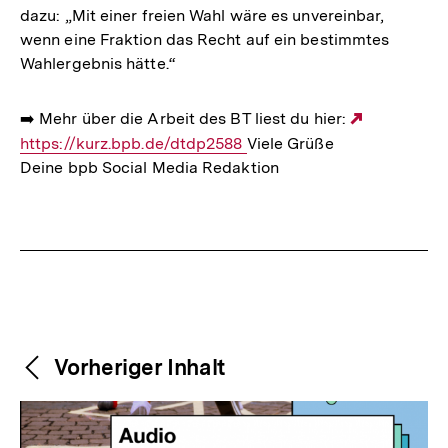
dazu: „Mit einer freien Wahl wäre es unvereinbar,
wenn eine Fraktion das Recht auf ein bestimmtes
Wahlergebnis hätte.“
➡️ Mehr über die Arbeit des BT liest du hier:
Externer
https://kurz.bpb.de/dtdp2588
Viele Grüße
Link:
Deine bpb Social Media Redaktion
Fussnoten
Weitere
Content-
Vorheriger Inhalt
Navigation
Inhalte