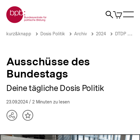
Direkt
Zur Startseite der bpb
zum
0
Artikel
Sho
Seiteninhalt
im
Naviga
Suche
springen
War
öffne
öffnen
öff
Pfadnavigation
Ausschüsse
Brotkrümelnavigation
kurz&knapp
Dosis Politik
Archiv
2024
DTDP September 2024
des
Bundestags
|
Deine
Ausschüsse des
tägliche
Dosis
Bundestags
Politik
|
Deine tägliche Dosis Politik
bpb.de
23.09.2024
/ 2 Minuten zu lesen
Teilen
Inhalt
Optionen
merken
anzeigen