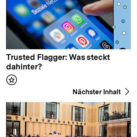
V
Trusted Flagger: Was steckt
o
dahinter?
r
Inhalt
h
merken
Nächster Inhalt
e
r
i
g
e