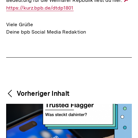
Bedeutung für die Weimarer Repbulik liest du hier:
Ext
https://kurz.bpb.de/dtdp1801
Lin
Viele Grüße
Deine bpb Social Media Redaktion
Fussnoten
Weitere
Content-
Vorheriger Inhalt
Navigation
Inhalte