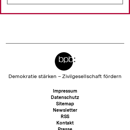
Meta-
Links
Zur
Demokratie stärken –
Zivilgesellschaft fördern
Startseite
der
Meta-
Impressum
bpb
Navigation
Datenschutz
Sitemap
Newsletter
RSS
Kontakt
Presse