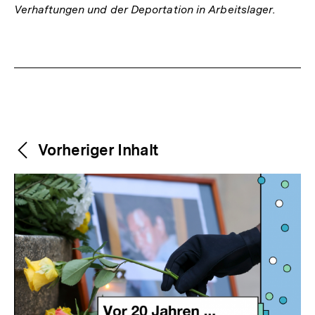
Verhaftungen und der Deportation in Arbeitslager.
Fussnoten
Weitere
Content-
Vorheriger Inhalt
Navigation
Inhalte