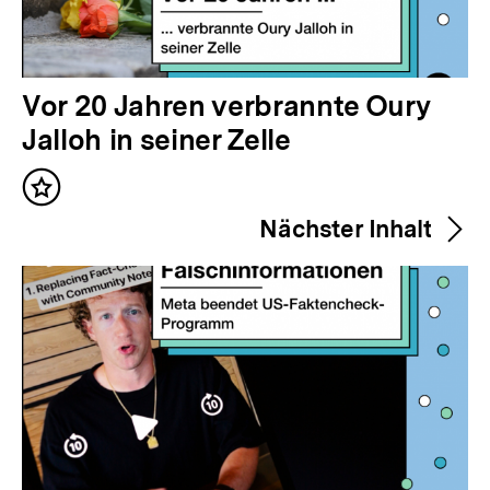
V
Vor 20 Jahren verbrannte Oury
o
Jalloh in seiner Zelle
r
Inhalt
h
merken
Nächster Inhalt
e
r
i
g
e
r
I
n