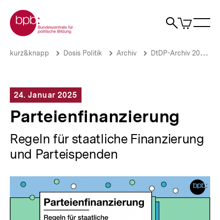
Direkt
Zur Startseite der bpb
zum
0
Artikel
Sho
Seiteninhalt
im
Naviga
Suche
springen
War
öffne
öffnen
öff
Pfadnavigation
Parteienfinanzierung
Brotkrümelnavigation
kurz&knapp
Dosis Politik
Archiv
DtDP-Archiv 2025
|
Deine
tägliche
Dosis
24. Januar 2025
Politik
|
Parteienfinanzierung
bpb.de
Regeln für staatliche Finanzierung
und Parteispenden