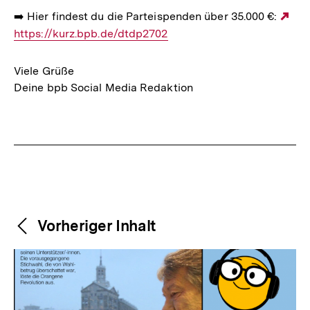
➡️ Hier findest du die Parteispenden über 35.000 €:
Ext
https://kurz.bpb.de/dtdp2702
Lin
Viele Grüße
Deine bpb Social Media Redaktion
Fussnoten
Weitere
Content-
Vorheriger Inhalt
Navigation
Inhalte