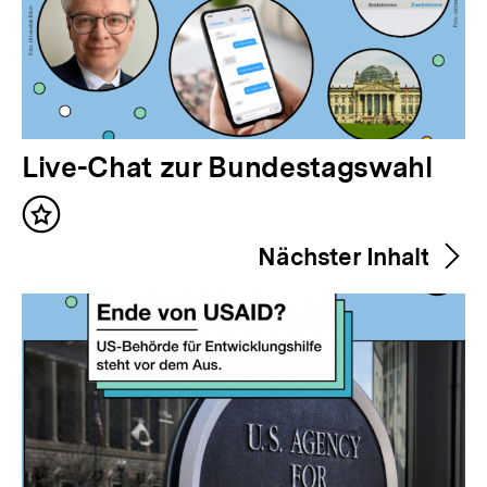
V
Live-Chat zur Bundestagswahl
o
Inhalt
r
merken
Nächster Inhalt
h
e
r
i
g
e
r