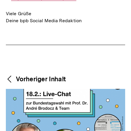
Link:
Viele Grüße
Deine bpb Social Media Redaktion
Fussnoten
Weitere
Content-
Vorheriger Inhalt
Navigation
Inhalte