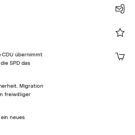
Konta
0
Merklist
ansehen
0
Artik
Die CDU übernimmt
im
 die SPD das
Shop-
Warenko
ansehen
erheit. Migration
 freiwilliger
 ein neues