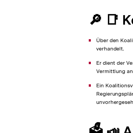
🔎 📑 K
Über den Koali
verhandelt.
Er dient der V
Vermittlung an
Ein Koalitions
Regierungsplän
unvorhergesehe
🗳️ 📣 