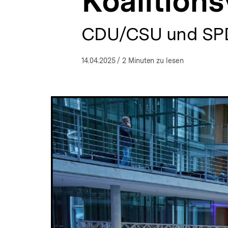
Koalitions
a
t
i
CDU/CSU und SPD 
o
n
14.04.2025
/ 2 Minuten zu lesen