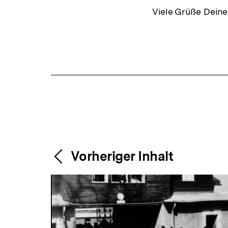
Viele Grüße Dein
Fussnoten
Content-
Weitere
Vorheriger Inhalt
Navigation
Inhalte