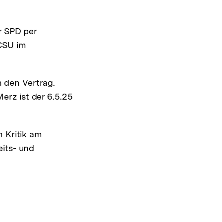
r SPD per
 CSU im
n den Vertrag.
erz ist der 6.5.25
 Kritik am
eits- und
rner