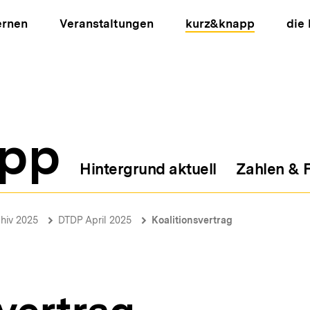
ernen
Veranstaltungen
kurz&knapp
die
pp
Hintergrund aktuell
Zahlen & 
ion
hiv 2025
DTDP April 2025
Koalitionsvertrag