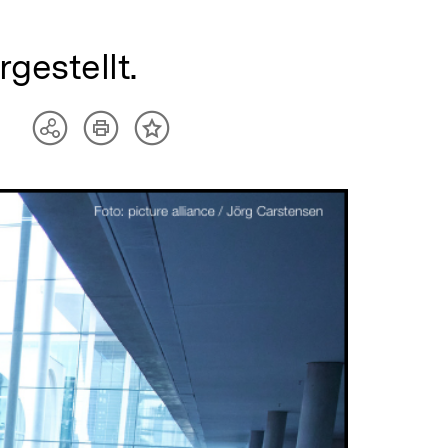
estellt.
Artikel
Teilen
Inhalt
drucken
Optionen
merken
anzeigen