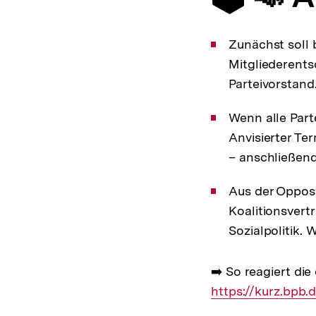
Zunächst soll 
Mitgliederents
Parteivorstand
Wenn alle Part
Anvisierter Te
– anschließend
Aus der Oppos
Koalitionsvertr
Sozialpolitik.
➡️ So reagiert di
https://kurz.bpb.