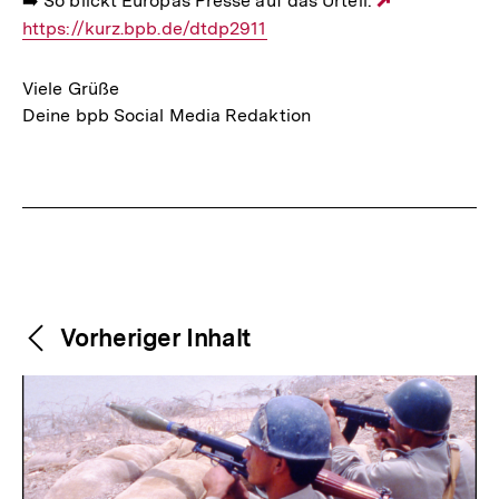
➡️ So blickt Europas Presse auf das Urteil:
Externer
https://kurz.bpb.de/dtdp2911
Link:
Viele Grüße
Deine bpb Social Media Redaktion
Fussnoten
Weitere
Content-
Vorheriger Inhalt
Navigation
Inhalte