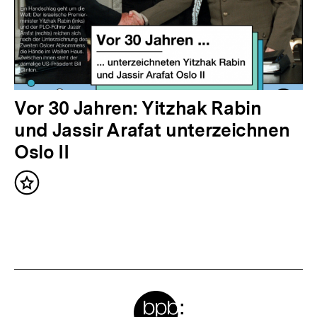
r
I
n
h
a
N
Vor 30 Jahren: Yitzhak Rabin
l
ä
und Jassir Arafat unterzeichnen
t
c
Oslo II
:
h
Inhalt
s
merken
t
e
r
I
Meta-
n