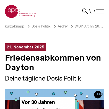
Direkt
Zur Startseite der bpb
zum
0
Artikel
Sho
Seiteninhalt
im
Naviga
Suche
springen
War
öffne
öffnen
öff
Pfadnavigation
Friedensabkommen
Brotkrümelnavigation
kurz&knapp
Dosis Politik
Archiv
DtDP-Archiv 2025
von
Dayton
|
Deine
21. November 2025
tägliche
Dosis
Friedensabkommen von
Politik
|
Dayton
bpb.de
Deine tägliche Dosis Politik