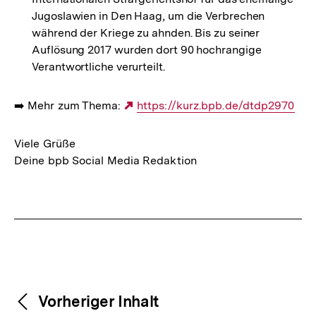
Jugoslawien in Den Haag, um die Verbrechen
während der Kriege zu ahnden. Bis zu seiner
Auflösung 2017 wurden dort 90 hochrangige
Verantwortliche verurteilt.
➡️ Mehr zum Thema:
Externer
https://kurz.bpb.de/dtdp2970
Link:
Viele Grüße
Deine bpb Social Media Redaktion
Fussnoten
Weitere
Content-
Vorheriger Inhalt
Navigation