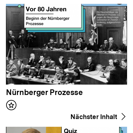
Inhalte
V
Nürnberger Prozesse
o
Inhalt
r
merken
Nächster Inhalt
h
e