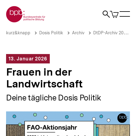
Direkt
Zur Startseite der bpb
zum
0
Artikel
Sho
Seiteninhalt
im
Naviga
Suche
springen
War
öffne
öffnen
öff
Pfadnavigation
Frauen
Brotkrümelnavigation
kurz&knapp
Dosis Politik
Archiv
DtDP-Archiv 2026
in
der
Landwirtschaft
|
13. Januar 2026
Deine
tägliche
Frauen in der
Dosis
Politik
Landwirtschaft
|
bpb.de
Deine tägliche Dosis Politik