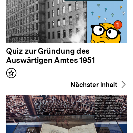
V
Quiz zur Gründung des
o
Auswärtigen Amtes 1951
r
Inhalt
h
merken
Nächster Inhalt
e
r
i
g
e