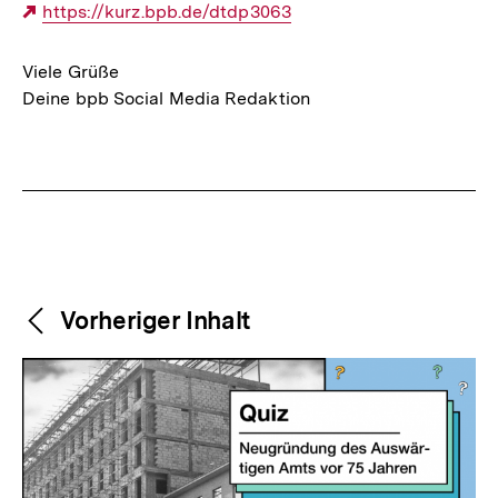
Externer
https://kurz.bpb.de/dtdp3063
Link:
Viele Grüße
Deine bpb Social Media Redaktion
Fussnoten
Weitere
Content-
Vorheriger Inhalt
Navigation
Inhalte