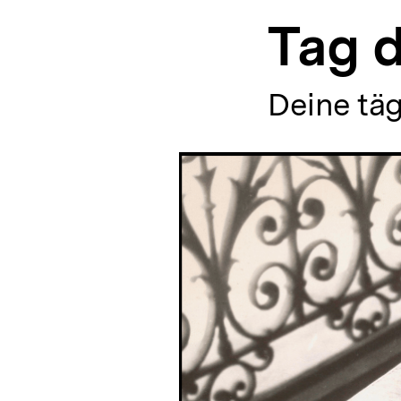
|
a
bpb.de
Tag d
t
i
o
n
Deine täg