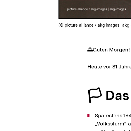
(© picture alliance / akg-images | akg
🌅Guten Morgen!
Heute vor 81 Jahr
🏳️ Da
Spätestens 194
„Volkssturm“ a