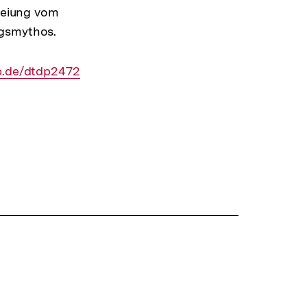
freiung vom
ngsmythos.
pb.de/dtdp2472