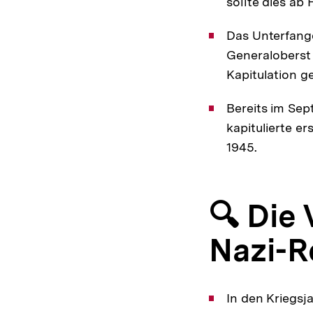
sollte dies ab
Das Unterfange
Generaloberst 
Kapitulation ge
Bereits im Sep
kapitulierte 
1945.
🔍 Die
Nazi-R
In den Kriegsj