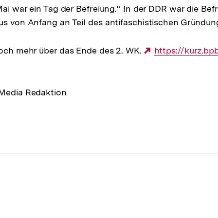
 Mai war ein Tag der Befreiung.“ In der DDR war die Be
us von Anfang an Teil des antifaschistischen Gründu
noch mehr über das Ende des 2. WK.
Externer
https://kurz.b
Link:
 Media Redaktion