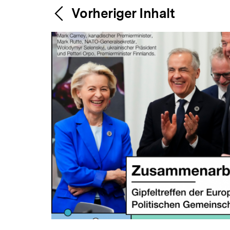
Content-
Weitere
Vorheriger Inhalt
Navigation
Inhalte