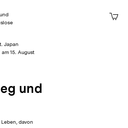
Merklist
ansehen
0
Artik
 und
im
gslose
Shop-
Warenko
ansehen
t. Japan
 am 15. August
ieg und
r Leben, davon