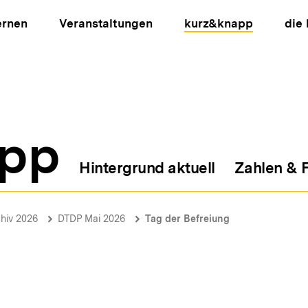
ernen
Veranstaltungen
kurz&knapp
die
pp
Hintergrund aktuell
Zahlen & 
ion
hiv 2026
DTDP Mai 2026
Tag der Befreiung