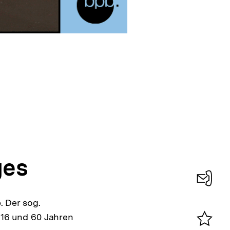
ges
Konta
. Der sog.
0
 16 und 60 Jahren