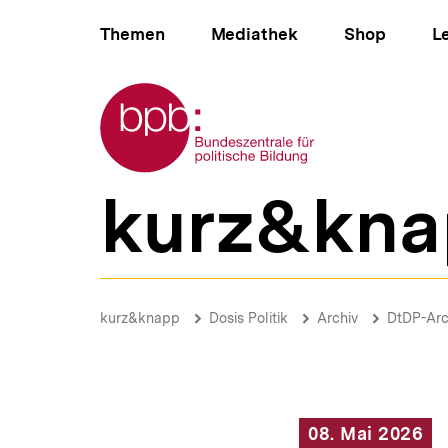
Direkt
Hauptnavigation
zum
Themen
Mediathek
Shop
L
Seiteninhalt
springen
Zur Startseite der bpb
kurz&kna
B
e
r
e
i
Tag
c
der
Brotkrümelnavigation
Pfadnavigat
kurz&knapp
Dosis Politik
Archiv
DtDP-Arc
h
Befreiung
s
|
n
Deine
a
tägliche
v
Dosis
i
Politik
08. Mai 2026
g