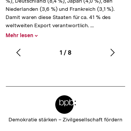
%), Deutschland (8,4 %), Japan (4,0 %), den
Niederlanden (3,6 %) und Frankreich (3,1 %).
Damit waren diese Staaten für ca. 41 % des
weltweiten Export verantwortlich. ...
Mehr lesen
Inhalt
aufklappen
1
/
8
Vorherigen
Nächs
Karussellinhalt
von
Inhalt
Inhalt
anzeigen
anzei
Meta-
Links
Zur
Demokratie stärken –
Zivilgesellschaft fördern
Startseite