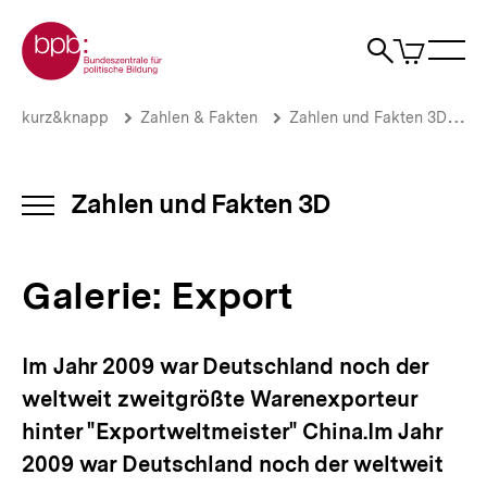
Direkt
Zur Startseite der bpb
zum
0
Artikel
Sho
Seiteninhalt
im
Naviga
Suche
springen
War
öffne
öffnen
öff
Pfadnavigation
Galerie:
Brotkrümelnavigation
kurz&knapp
Zahlen & Fakten
Zahlen und Fakten 3D
E
Export
|
Zahlen
und
Zahlen und Fakten 3D
INHALTSNAVIGATION
Fakten
ÖFFNEN
3D
|
Galerie: Export
bpb.de
Im Jahr 2009 war Deutschland noch der
weltweit zweitgrößte Warenexporteur
hinter "Exportweltmeister" China.Im Jahr
2009 war Deutschland noch der weltweit