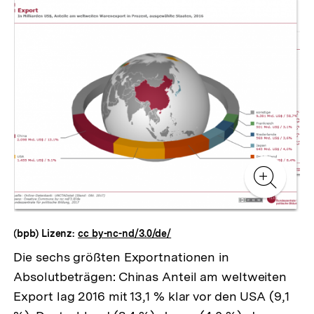
Inhaltskarussell
überspringen
Zur
Zur
Galerieansicht
Gale
Zur
Gale
(bpb) Lizenz:
cc by-nc-nd/3.0/de/
Die sechs größten Exportnationen in
Absolutbeträgen: Chinas Anteil am weltweiten
Export lag 2016 mit 13,1 % klar vor den USA (9,1