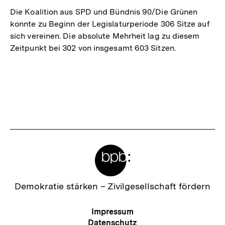
Die Koalition aus SPD und Bündnis 90/Die Grünen
konnte zu Beginn der Legislaturperiode 306 Sitze auf
sich vereinen. Die absolute Mehrheit lag zu diesem
Zeitpunkt bei 302 von insgesamt 603 Sitzen.
Meta-
Links
Zur
Demokratie stärken –
Zivilgesellschaft fördern
Startseite
der
Meta-
Impressum
bpb
Navigation
Datenschutz