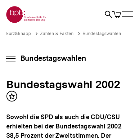
Direkt
Zur Startseite der bpb
zum
0
Artikel
Sho
Seiteninhalt
im
Naviga
Suche
springen
War
öffne
öffnen
öff
Pfadnavigation
Bundestagswahl
Brotkrümelnavigation
kurz&knapp
Zahlen & Fakten
Bundestagswahlen
2002
|
Bundestagswahlen
|
Bundestagswahlen
INHALTSNAVIGATION
bpb.de
ÖFFNEN
Bundestagswahl 2002
Inhalt
merken
Sowohl die SPD als auch die CDU/CSU
erhielten bei der Bundestagswahl 2002
38,5 Prozent der Zweitstimmen. Der