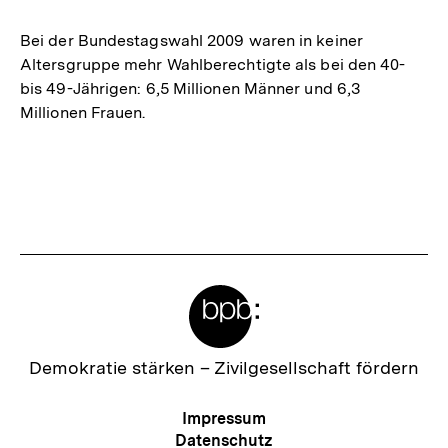
merken
Bei der Bundestagswahl 2009 waren in keiner
Altersgruppe mehr Wahlberechtigte als bei den 40-
bis 49-Jährigen: 6,5 Millionen Männer und 6,3
Millionen Frauen.
Meta-
Links
Zur
Demokratie stärken –
Zivilgesellschaft fördern
Startseite
der
Meta-
Impressum
bpb
Navigation
Datenschutz