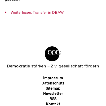
Interner
Weiterlesen: Transfer in DBAW
Link:
Fussnoten
Meta-
Links
Zur
Demokratie stärken –
Zivilgesellschaft fördern
Startseite
der
Meta-
Impressum
bpb
Navigation
Datenschutz
Sitemap
Newsletter
RSS
Kontakt