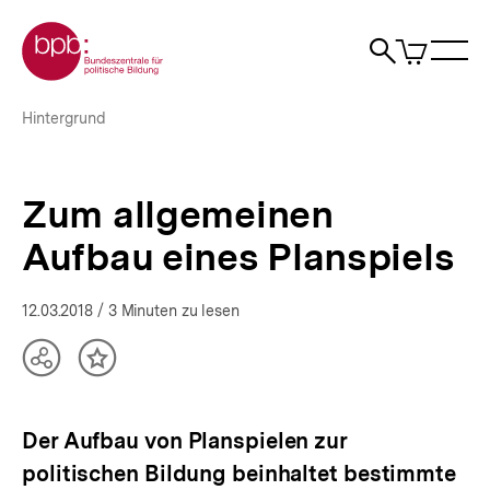
Direkt
Zur Startseite der bpb
zum
0
Artikel
Sho
Seiteninhalt
im
Naviga
Suche
springen
War
öffne
öffnen
öff
Pfadnavigation
Zum
Brotkrümelnavigation
Hintergrund
allgemeinen
Aufbau
eines
Planspiels
Zum allgemeinen
|
bpb.de
Aufbau eines Planspiels
12.03.2018
/ 3 Minuten zu lesen
Teilen
Inhalt
Optionen
merken
anzeigen
Der Aufbau von Planspielen zur
politischen Bildung beinhaltet bestimmte