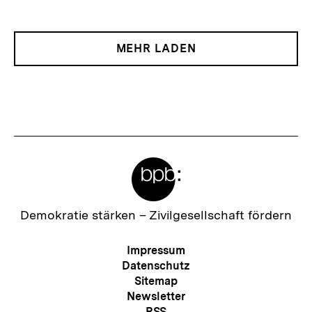
MEHR LADEN
Meta-
Links
Zur
Demokratie stärken –
Zivilgesellschaft fördern
Startseite
der
Meta-
Impressum
bpb
Navigation
Datenschutz
Sitemap
Newsletter
RSS