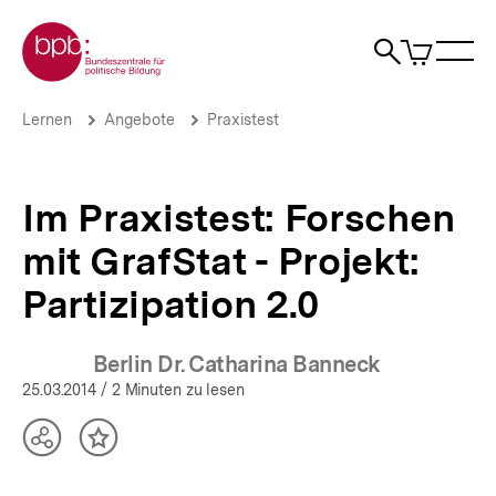
Direkt
Zur Startseite der bpb
zum
0
Artikel
Sho
Seiteninhalt
im
Naviga
Suche
springen
War
öffne
öffnen
öff
Pfadnavigation
Im
Brotkrümelnavigation
Lernen
Angebote
Praxistest
Praxistest:
Forschen
mit
GrafStat
Im Praxistest: Forschen
-
Projekt:
mit GrafStat - Projekt:
Partizipation
2.0
Partizipation 2.0
|
bpb.de
Berlin Dr. Catharina Banneck
25.03.2014
/ 2 Minuten zu lesen
Teilen
Inhalt
Optionen
merken
anzeigen