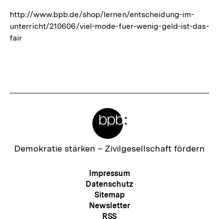
http://www.bpb.de/shop/lernen/entscheidung-im-
unterricht/210606/viel-mode-fuer-wenig-geld-ist-das-
fair
Fussnoten
Meta-
Links
Zur
Demokratie stärken –
Zivilgesellschaft fördern
Startseite
der
Meta-
Impressum
bpb
Navigation
Datenschutz
Sitemap
Newsletter
RSS