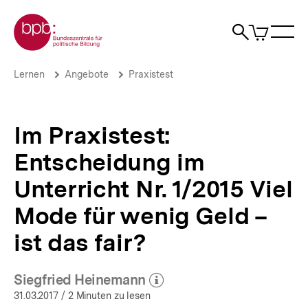
Direkt
Zur Startseite der bpb
zum
0
Artikel
Sho
Seiteninhalt
im
Naviga
Suche
springen
War
öffne
öffnen
öff
Pfadnavigation
Im
Brotkrümelnavigation
Lernen
Angebote
Praxistest
Praxistest:
Entscheidung
im
Unterricht
Im Praxistest:
Nr.
1/2015
Entscheidung im
Viel
Mode
Unterricht Nr. 1/2015 Viel
für
wenig
Mode für wenig Geld –
Geld
ist das fair?
–
ist
das
fair?
Siegfried Heinemann
(Mehr zum Autor)
|
öffnen
31.03.2017
/ 2 Minuten zu lesen
bpb.de